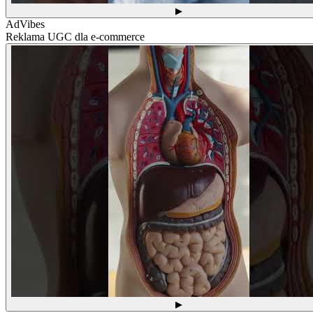
▶
AdVibes
Reklama UGC dla e-commerce
▶