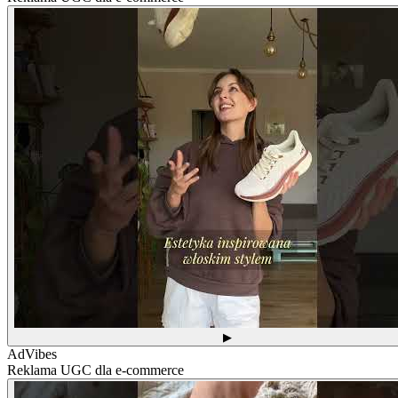
▶
AdVibes
Reklama UGC dla e-commerce