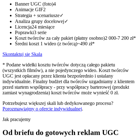
Banner UGC (foto)
4
Animacje GIF
2
Strategia + scenariusze
✓
Analiza grupy docelowej
✓
Licencja
24 miesiące
Poprawki
3 serie
Koszt twórców za cały pakiet (płatny osobno)
2 000-7 200 zł*
Średni koszt 1 wideo (z twórcą)
~490 zł*
Skontaktuj się
Skala
* Podane widełki kosztu twórców dotyczą całego pakietu
(wszystkich filmów), a nie pojedynczego wideo. Koszt twórców
UGC jest opłacany przez klienta bezpośrednio i ustalany
indywidualnie. Finalny budżet dla twórców uzgadniamy z klientem
przed startem współpracy - przy współpracy barterowej (produkt
zamiast wynagrodzenia) koszt twórców może wynieść 0 zł.
Potrzebujesz większej skali lub dedykowanego procesu?
Porozmawiajmy o ofercie indywidualnej
.
Jak pracujemy
Od briefu do gotowych
reklam UGC