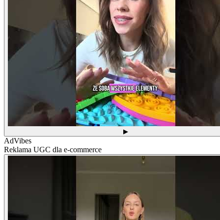
▶
AdVibes
Reklama UGC dla e-commerce