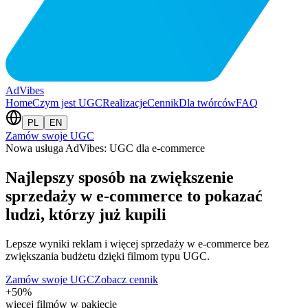
AdVibes
Home
Czym jest UGC
Realizacje
Cennik
Dla twórców
FAQ
PL
EN
Zamów swoje UGC
Nowa usługa AdVibes: UGC dla e-commerce
Najlepszy sposób na zwiększenie
sprzedaży w e-commerce to
pokazać
ludzi, którzy już kupili
Lepsze wyniki reklam i więcej sprzedaży w e-commerce bez
zwiększania budżetu dzięki filmom typu UGC.
Zamów swoje UGC
Zobacz cennik
+50%
więcej filmów w pakiecie