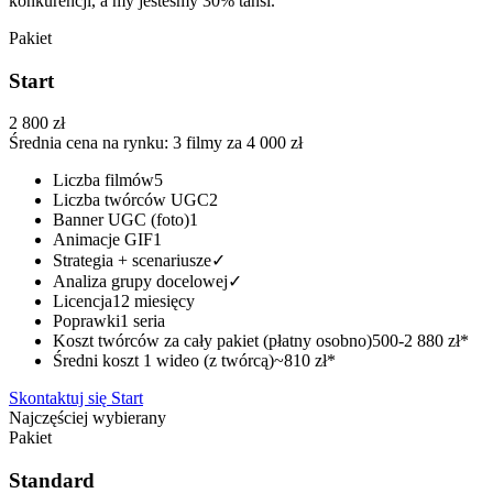
konkurencji, a my jesteśmy 30% tańsi.
Pakiet
Start
2 800 zł
Średnia cena na rynku: 3 filmy za 4 000 zł
Liczba filmów
5
Liczba twórców UGC
2
Banner UGC (foto)
1
Animacje GIF
1
Strategia + scenariusze
✓
Analiza grupy docelowej
✓
Licencja
12 miesięcy
Poprawki
1 seria
Koszt twórców za cały pakiet (płatny osobno)
500-2 880 zł*
Średni koszt 1 wideo (z twórcą)
~810 zł*
Skontaktuj się
Start
Najczęściej wybierany
Pakiet
Standard