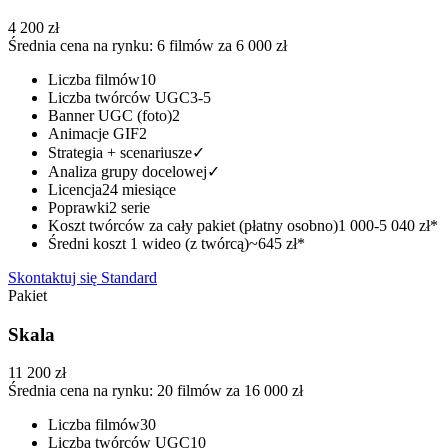
4 200 zł
Średnia cena na rynku: 6 filmów za 6 000 zł
Liczba filmów
10
Liczba twórców UGC
3-5
Banner UGC (foto)
2
Animacje GIF
2
Strategia + scenariusze
✓
Analiza grupy docelowej
✓
Licencja
24 miesiące
Poprawki
2 serie
Koszt twórców za cały pakiet (płatny osobno)
1 000-5 040 zł*
Średni koszt 1 wideo (z twórcą)
~645 zł*
Skontaktuj się
Standard
Pakiet
Skala
11 200 zł
Średnia cena na rynku: 20 filmów za 16 000 zł
Liczba filmów
30
Liczba twórców UGC
10