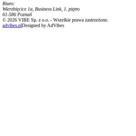
Biuro:
Wierzbięcice 1a, Business Link, 1. piętro
61-586 Poznań
©
2026
VIBE Sp. z o.o. -
Wszelkie prawa zastrzeżone.
advibes.pl
Designed by AdVibes